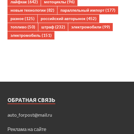
лайфхак
(642)
мотоциклы
(96)
новые технологии
(82)
параллельный импорт
(177)
разное
(125)
российский авторынок
(452)
топливо
(50)
штраф
(232)
электромобили
(99)
электромобиль
(151)
ОБРАТНАЯ СВЯЗЬ
auto_forpost@mail.ru
Реклама на сайте