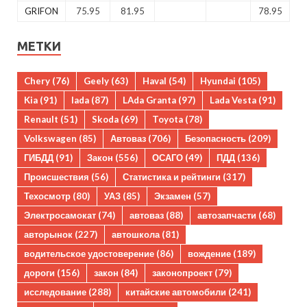
GRIFON
75.95
81.95
78.95
МЕТКИ
Chery
(76)
Geely
(63)
Haval
(54)
Hyundai
(105)
Kia
(91)
lada
(87)
LAda Granta
(97)
Lada Vesta
(91)
Renault
(51)
Skoda
(69)
Toyota
(78)
Volkswagen
(85)
Автоваз
(706)
Безопасность
(209)
ГИБДД
(91)
Закон
(556)
ОСАГО
(49)
ПДД
(136)
Происшествия
(56)
Статистика и рейтинги
(317)
Техосмотр
(80)
УАЗ
(85)
Экзамен
(57)
Электросамокат
(74)
автоваз
(88)
автозапчасти
(68)
авторынок
(227)
автошкола
(81)
водительское удостоверение
(86)
вождение
(189)
дороги
(156)
закон
(84)
законопроект
(79)
исследование
(288)
китайские автомобили
(241)