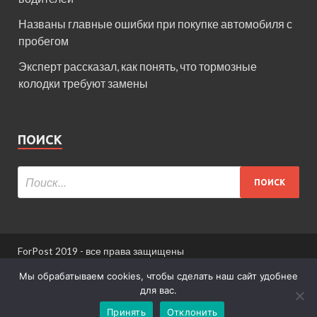
Названы главные ошибки при покупке автомобиля с
пробегом
Эксперт рассказал, как понять, что тормозные
колодки требуют замены
ПОИСК
ForPost 2019 - все права защищены
При использовании материалов сайта ссылка
Мы обрабатываем cookies, чтобы сделать наш сайт удобнее
обязательна.
для вас.
Принять
Отклонить
Информация для пользователей сайта