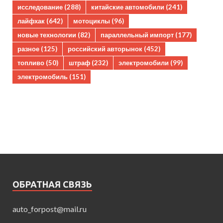
исследование
(288)
китайские автомобили
(241)
лайфхак
(642)
мотоциклы
(96)
новые технологии
(82)
параллельный импорт
(177)
разное
(125)
российский авторынок
(452)
топливо
(50)
штраф
(232)
электромобили
(99)
электромобиль
(151)
ОБРАТНАЯ СВЯЗЬ
auto_forpost@mail.ru