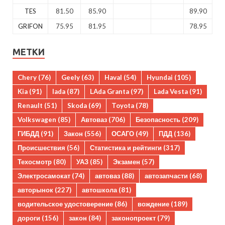
TES
81.50
85.90
89.90
GRIFON
75.95
81.95
78.95
МЕТКИ
Chery
(76)
Geely
(63)
Haval
(54)
Hyundai
(105)
Kia
(91)
lada
(87)
LAda Granta
(97)
Lada Vesta
(91)
Renault
(51)
Skoda
(69)
Toyota
(78)
Volkswagen
(85)
Автоваз
(706)
Безопасность
(209)
ГИБДД
(91)
Закон
(556)
ОСАГО
(49)
ПДД
(136)
Происшествия
(56)
Статистика и рейтинги
(317)
Техосмотр
(80)
УАЗ
(85)
Экзамен
(57)
Электросамокат
(74)
автоваз
(88)
автозапчасти
(68)
авторынок
(227)
автошкола
(81)
водительское удостоверение
(86)
вождение
(189)
дороги
(156)
закон
(84)
законопроект
(79)