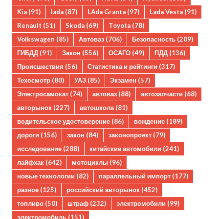
Kia
(91)
lada
(87)
LAda Granta
(97)
Lada Vesta
(91)
Renault
(51)
Skoda
(69)
Toyota
(78)
Volkswagen
(85)
Автоваз
(706)
Безопасность
(209)
ГИБДД
(91)
Закон
(556)
ОСАГО
(49)
ПДД
(136)
Происшествия
(56)
Статистика и рейтинги
(317)
Техосмотр
(80)
УАЗ
(85)
Экзамен
(57)
Электросамокат
(74)
автоваз
(88)
автозапчасти
(68)
авторынок
(227)
автошкола
(81)
водительское удостоверение
(86)
вождение
(189)
дороги
(156)
закон
(84)
законопроект
(79)
исследование
(288)
китайские автомобили
(241)
лайфхак
(642)
мотоциклы
(96)
новые технологии
(82)
параллельный импорт
(177)
разное
(125)
российский авторынок
(452)
топливо
(50)
штраф
(232)
электромобили
(99)
электромобиль
(151)