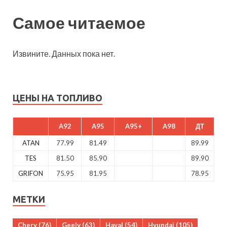
Самое читаемое
Извините. Данных пока нет.
ЦЕНЫ НА ТОПЛИВО
A92
A95
A95+
A98
ДТ
ATAN
77.99
81.49
89.99
TES
81.50
85.90
89.90
GRIFON
75.95
81.95
78.95
МЕТКИ
Chery
(76)
Geely
(63)
Haval
(54)
Hyundai
(105)