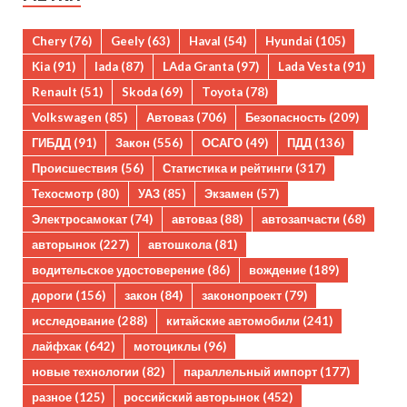
Chery
(76)
Geely
(63)
Haval
(54)
Hyundai
(105)
Kia
(91)
lada
(87)
LAda Granta
(97)
Lada Vesta
(91)
Renault
(51)
Skoda
(69)
Toyota
(78)
Volkswagen
(85)
Автоваз
(706)
Безопасность
(209)
ГИБДД
(91)
Закон
(556)
ОСАГО
(49)
ПДД
(136)
Происшествия
(56)
Статистика и рейтинги
(317)
Техосмотр
(80)
УАЗ
(85)
Экзамен
(57)
Электросамокат
(74)
автоваз
(88)
автозапчасти
(68)
авторынок
(227)
автошкола
(81)
водительское удостоверение
(86)
вождение
(189)
дороги
(156)
закон
(84)
законопроект
(79)
исследование
(288)
китайские автомобили
(241)
лайфхак
(642)
мотоциклы
(96)
новые технологии
(82)
параллельный импорт
(177)
разное
(125)
российский авторынок
(452)