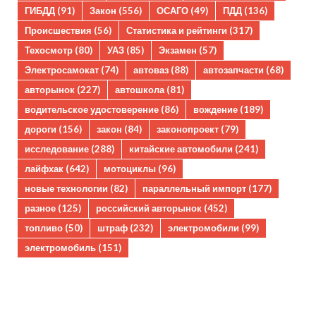
ГИБДД
(91)
Закон
(556)
ОСАГО
(49)
ПДД
(136)
Происшествия
(56)
Статистика и рейтинги
(317)
Техосмотр
(80)
УАЗ
(85)
Экзамен
(57)
Электросамокат
(74)
автоваз
(88)
автозапчасти
(68)
авторынок
(227)
автошкола
(81)
водительское удостоверение
(86)
вождение
(189)
дороги
(156)
закон
(84)
законопроект
(79)
исследование
(288)
китайские автомобили
(241)
лайфхак
(642)
мотоциклы
(96)
новые технологии
(82)
параллельный импорт
(177)
разное
(125)
российский авторынок
(452)
топливо
(50)
штраф
(232)
электромобили
(99)
электромобиль
(151)