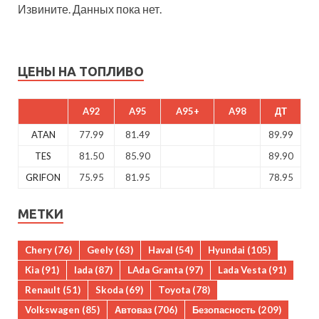
Извините. Данных пока нет.
ЦЕНЫ НА ТОПЛИВО
A92
A95
A95+
A98
ДТ
ATAN
77.99
81.49
89.99
TES
81.50
85.90
89.90
GRIFON
75.95
81.95
78.95
МЕТКИ
Chery
(76)
Geely
(63)
Haval
(54)
Hyundai
(105)
Kia
(91)
lada
(87)
LAda Granta
(97)
Lada Vesta
(91)
Renault
(51)
Skoda
(69)
Toyota
(78)
Volkswagen
(85)
Автоваз
(706)
Безопасность
(209)