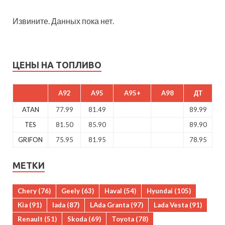
Извините. Данных пока нет.
ЦЕНЫ НА ТОПЛИВО
A92
A95
A95+
A98
ДТ
ATAN
77.99
81.49
89.99
TES
81.50
85.90
89.90
GRIFON
75.95
81.95
78.95
МЕТКИ
Chery
(76)
Geely
(63)
Haval
(54)
Hyundai
(105)
Kia
(91)
lada
(87)
LAda Granta
(97)
Lada Vesta
(91)
Renault
(51)
Skoda
(69)
Toyota
(78)