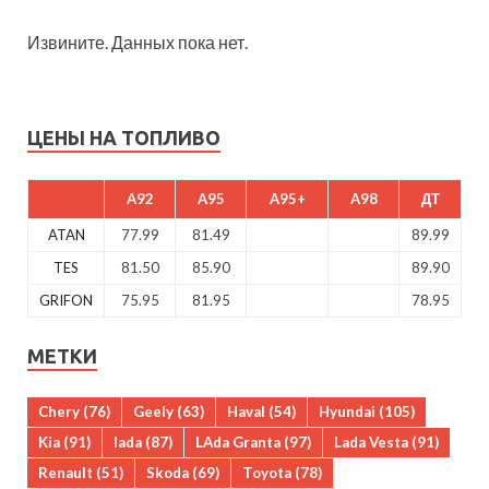
Извините. Данных пока нет.
ЦЕНЫ НА ТОПЛИВО
A92
A95
A95+
A98
ДТ
ATAN
77.99
81.49
89.99
TES
81.50
85.90
89.90
GRIFON
75.95
81.95
78.95
МЕТКИ
Chery
(76)
Geely
(63)
Haval
(54)
Hyundai
(105)
Kia
(91)
lada
(87)
LAda Granta
(97)
Lada Vesta
(91)
Renault
(51)
Skoda
(69)
Toyota
(78)