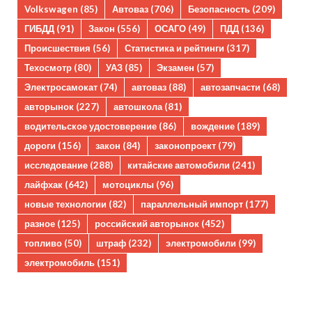
Volkswagen
(85)
Автоваз
(706)
Безопасность
(209)
ГИБДД
(91)
Закон
(556)
ОСАГО
(49)
ПДД
(136)
Происшествия
(56)
Статистика и рейтинги
(317)
Техосмотр
(80)
УАЗ
(85)
Экзамен
(57)
Электросамокат
(74)
автоваз
(88)
автозапчасти
(68)
авторынок
(227)
автошкола
(81)
водительское удостоверение
(86)
вождение
(189)
дороги
(156)
закон
(84)
законопроект
(79)
исследование
(288)
китайские автомобили
(241)
лайфхак
(642)
мотоциклы
(96)
новые технологии
(82)
параллельный импорт
(177)
разное
(125)
российский авторынок
(452)
топливо
(50)
штраф
(232)
электромобили
(99)
электромобиль
(151)