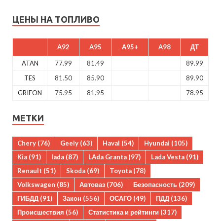
ЦЕНЫ НА ТОПЛИВО
A92
A95
A95+
A98
ДТ
ATAN
77.99
81.49
89.99
TES
81.50
85.90
89.90
GRIFON
75.95
81.95
78.95
МЕТКИ
Chery
(76)
Geely
(63)
Haval
(54)
Hyundai
(105)
Kia
(91)
lada
(87)
LAda Granta
(97)
Lada Vesta
(91)
Renault
(51)
Skoda
(69)
Toyota
(78)
Volkswagen
(85)
Автоваз
(706)
Безопасность
(209)
ГИБДД
(91)
Закон
(556)
ОСАГО
(49)
ПДД
(136)
Происшествия
(56)
Статистика и рейтинги
(317)