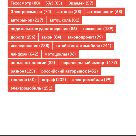
Техосмотр
(80)
УАЗ
(85)
Экзамен
(57)
Электросамокат
(74)
автоваз
(88)
автозапчасти
(68)
авторынок
(227)
автошкола
(81)
водительское удостоверение
(86)
вождение
(189)
дороги
(156)
закон
(84)
законопроект
(79)
исследование
(288)
китайские автомобили
(241)
лайфхак
(642)
мотоциклы
(96)
новые технологии
(82)
параллельный импорт
(177)
разное
(125)
российский авторынок
(452)
топливо
(50)
штраф
(232)
электромобили
(99)
электромобиль
(151)