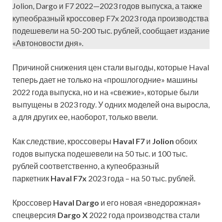
Jolion, Dargo и F7 2022—2023 годов выпуска, а также
купеобразный кроссовер F7x 2023 года производства
подешевели на 50-200 тыс. рублей, сообщает издание
«Автоновости дня».
Причиной снижения цен стали выгоды, которые Haval
теперь дает не только на «прошлогодние» машины
2022 года выпуска, но и на «свежие», которые были
выпущены в 2023 году. У одних моделей она выросла,
а для других ее, наоборот, только ввели.
Как следствие, кроссоверы
Haval F7
и
Jolion
обоих
годов выпуска подешевели на 50 тыс. и 100 тыс.
рублей соответственно, а купеобразный
паркетник
Haval F7x
2023 года – на 50 тыс. рублей.
Кроссовер
Haval Dargo
и его новая «внедорожная»
спецверсия
Dargo X
2022 года производства стали