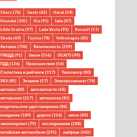
Chery
(76)
Geely
(63)
Haval
(54)
Hyundai
(105)
Kia
(91)
lada
(87)
LAda Granta
(97)
Lada Vesta
(91)
Renault
(51)
Skoda
(69)
Toyota
(78)
Volkswagen
(85)
Автоваз
(706)
Безопасность
(209)
ГИБДД
(91)
Закон
(556)
ОСАГО
(49)
ПДД
(136)
Происшествия
(56)
Статистика и рейтинги
(317)
Техосмотр
(80)
УАЗ
(85)
Экзамен
(57)
Электросамокат
(74)
автоваз
(88)
автозапчасти
(68)
авторынок
(227)
автошкола
(81)
водительское удостоверение
(86)
вождение
(189)
дороги
(156)
закон
(84)
законопроект
(79)
исследование
(288)
китайские автомобили
(241)
лайфхак
(642)