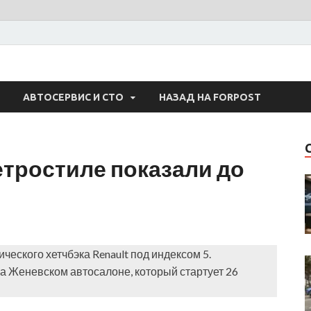
 Авто
АВТОСЕРВИС И СТО
НАЗАД НА FORPOST
ретростиле показали до
еского хетчбэка Renault под индексом 5.
 Женевском автосалоне, который стартует 26