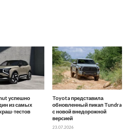
mut успешно
Toyota представила
дин из самых
обновленный пикап Tundra
краш-тестов
с новой внедорожной
версией
23.07.2026