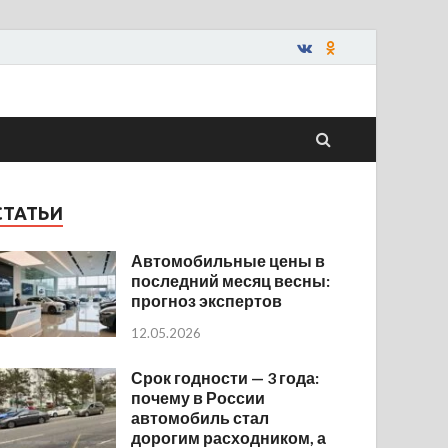
СТАТЬИ
Автомобильные цены в
последний месяц весны:
прогноз экспертов
12.05.2026
Срок годности — 3 года:
почему в России
автомобиль стал
дорогим расходником, а