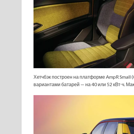
Хетчбэк построен на платформе AmpR Small 
вариантами батарей — на 40 или 52 кВт⋅ч. Ма