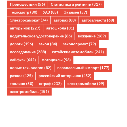
Происшествия
(56)
Статистика и рейтинги
(317)
Техосмотр
(80)
УАЗ
(85)
Экзамен
(57)
Электросамокат
(74)
автоваз
(88)
автозапчасти
(68)
авторынок
(227)
автошкола
(81)
водительское удостоверение
(86)
вождение
(189)
дороги
(156)
закон
(84)
законопроект
(79)
исследование
(288)
китайские автомобили
(241)
лайфхак
(642)
мотоциклы
(96)
новые технологии
(82)
параллельный импорт
(177)
разное
(125)
российский авторынок
(452)
топливо
(50)
штраф
(232)
электромобили
(99)
электромобиль
(151)