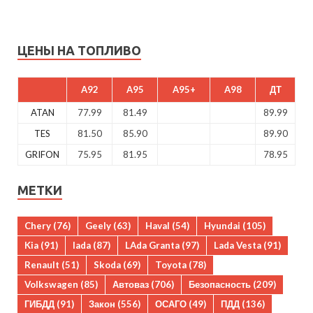
ЦЕНЫ НА ТОПЛИВО
A92
A95
A95+
A98
ДТ
ATAN
77.99
81.49
89.99
TES
81.50
85.90
89.90
GRIFON
75.95
81.95
78.95
МЕТКИ
Chery
(76)
Geely
(63)
Haval
(54)
Hyundai
(105)
Kia
(91)
lada
(87)
LAda Granta
(97)
Lada Vesta
(91)
Renault
(51)
Skoda
(69)
Toyota
(78)
Volkswagen
(85)
Автоваз
(706)
Безопасность
(209)
ГИБДД
(91)
Закон
(556)
ОСАГО
(49)
ПДД
(136)