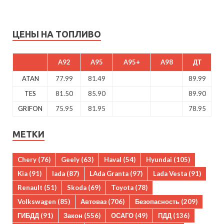
ЦЕНЫ НА ТОПЛИВО
A92
A95
A95+
A98
ДТ
ATAN
77.99
81.49
89.99
TES
81.50
85.90
89.90
GRIFON
75.95
81.95
78.95
МЕТКИ
Chery
(76)
Geely
(63)
Haval
(54)
Hyundai
(105)
Kia
(91)
lada
(87)
LAda Granta
(97)
Lada Vesta
(91)
Renault
(51)
Skoda
(69)
Toyota
(78)
Volkswagen
(85)
Автоваз
(706)
Безопасность
(209)
ГИБДД
(91)
Закон
(556)
ОСАГО
(49)
ПДД
(136)