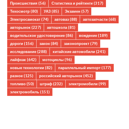
Происшествия
(56)
Статистика и рейтинги
(317)
Техосмотр
(80)
УАЗ
(85)
Экзамен
(57)
Электросамокат
(74)
автоваз
(88)
автозапчасти
(68)
авторынок
(227)
автошкола
(81)
водительское удостоверение
(86)
вождение
(189)
дороги
(156)
закон
(84)
законопроект
(79)
исследование
(288)
китайские автомобили
(241)
лайфхак
(642)
мотоциклы
(96)
новые технологии
(82)
параллельный импорт
(177)
разное
(125)
российский авторынок
(452)
топливо
(50)
штраф
(232)
электромобили
(99)
электромобиль
(151)