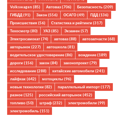
Volkswagen
(85)
Автоваз
(706)
Безопасность
(209)
ГИБДД
(91)
Закон
(556)
ОСАГО
(49)
ПДД
(136)
Происшествия
(56)
Статистика и рейтинги
(317)
Техосмотр
(80)
УАЗ
(85)
Экзамен
(57)
Электросамокат
(74)
автоваз
(88)
автозапчасти
(68)
авторынок
(227)
автошкола
(81)
водительское удостоверение
(86)
вождение
(189)
дороги
(156)
закон
(84)
законопроект
(79)
исследование
(288)
китайские автомобили
(241)
лайфхак
(642)
мотоциклы
(96)
новые технологии
(82)
параллельный импорт
(177)
разное
(125)
российский авторынок
(452)
топливо
(50)
штраф
(232)
электромобили
(99)
электромобиль
(151)