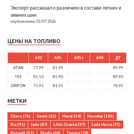
Эксперт рассказал о различиях в составе летних и
зимних шин
опубликовано 31/07/2026
ЦЕНЫ НА ТОПЛИВО
A92
A95
A95+
A98
ДТ
ATAN
77.99
81.49
89.99
TES
81.50
85.90
89.90
GRIFON
75.95
81.95
78.95
МЕТКИ
Chery
(76)
Geely
(63)
Haval
(54)
Hyundai
(105)
Kia
(91)
lada
(87)
LAda Granta
(97)
Lada Vesta
(91)
Renault
(51)
Skoda
(69)
Toyota
(78)