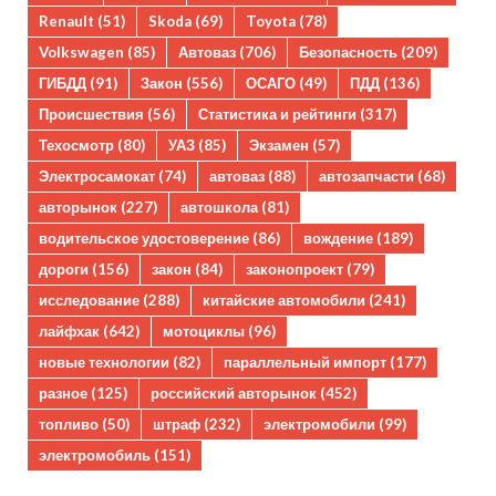
Renault
(51)
Skoda
(69)
Toyota
(78)
Volkswagen
(85)
Автоваз
(706)
Безопасность
(209)
ГИБДД
(91)
Закон
(556)
ОСАГО
(49)
ПДД
(136)
Происшествия
(56)
Статистика и рейтинги
(317)
Техосмотр
(80)
УАЗ
(85)
Экзамен
(57)
Электросамокат
(74)
автоваз
(88)
автозапчасти
(68)
авторынок
(227)
автошкола
(81)
водительское удостоверение
(86)
вождение
(189)
дороги
(156)
закон
(84)
законопроект
(79)
исследование
(288)
китайские автомобили
(241)
лайфхак
(642)
мотоциклы
(96)
новые технологии
(82)
параллельный импорт
(177)
разное
(125)
российский авторынок
(452)
топливо
(50)
штраф
(232)
электромобили
(99)
электромобиль
(151)