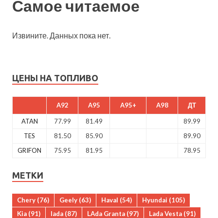
Самое читаемое
Извините. Данных пока нет.
ЦЕНЫ НА ТОПЛИВО
A92
A95
A95+
A98
ДТ
ATAN
77.99
81.49
89.99
TES
81.50
85.90
89.90
GRIFON
75.95
81.95
78.95
МЕТКИ
Chery
(76)
Geely
(63)
Haval
(54)
Hyundai
(105)
Kia
(91)
lada
(87)
LAda Granta
(97)
Lada Vesta
(91)