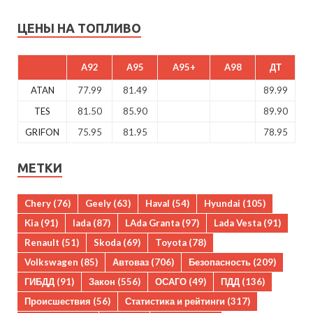
ЦЕНЫ НА ТОПЛИВО
A92
A95
A95+
A98
ДТ
ATAN
77.99
81.49
89.99
TES
81.50
85.90
89.90
GRIFON
75.95
81.95
78.95
МЕТКИ
Chery
(76)
Geely
(63)
Haval
(54)
Hyundai
(105)
Kia
(91)
lada
(87)
LAda Granta
(97)
Lada Vesta
(91)
Renault
(51)
Skoda
(69)
Toyota
(78)
Volkswagen
(85)
Автоваз
(706)
Безопасность
(209)
ГИБДД
(91)
Закон
(556)
ОСАГО
(49)
ПДД
(136)
Происшествия
(56)
Статистика и рейтинги
(317)