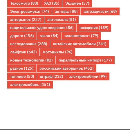
Техосмотр
(80)
УАЗ
(85)
Экзамен
(57)
Электросамокат
(74)
автоваз
(88)
автозапчасти
(68)
авторынок
(227)
автошкола
(81)
водительское удостоверение
(86)
вождение
(189)
дороги
(156)
закон
(84)
законопроект
(79)
исследование
(288)
китайские автомобили
(241)
лайфхак
(642)
мотоциклы
(96)
новые технологии
(82)
параллельный импорт
(177)
разное
(125)
российский авторынок
(452)
топливо
(50)
штраф
(232)
электромобили
(99)
электромобиль
(151)