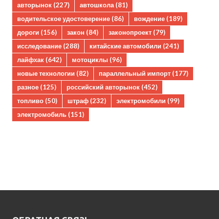
авторынок
(227)
автошкола
(81)
водительское удостоверение
(86)
вождение
(189)
дороги
(156)
закон
(84)
законопроект
(79)
исследование
(288)
китайские автомобили
(241)
лайфхак
(642)
мотоциклы
(96)
новые технологии
(82)
параллельный импорт
(177)
разное
(125)
российский авторынок
(452)
топливо
(50)
штраф
(232)
электромобили
(99)
электромобиль
(151)