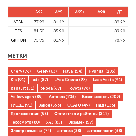
A92
A95
A95+
A98
ДТ
ATAN
77.99
81.49
89.99
TES
81.50
85.90
89.90
GRIFON
75.95
81.95
78.95
МЕТКИ
Chery
(76)
Geely
(63)
Haval
(54)
Hyundai
(105)
Kia
(91)
lada
(87)
LAda Granta
(97)
Lada Vesta
(91)
Renault
(51)
Skoda
(69)
Toyota
(78)
Volkswagen
(85)
Автоваз
(706)
Безопасность
(209)
ГИБДД
(91)
Закон
(556)
ОСАГО
(49)
ПДД
(136)
Происшествия
(56)
Статистика и рейтинги
(317)
Техосмотр
(80)
УАЗ
(85)
Экзамен
(57)
Электросамокат
(74)
автоваз
(88)
автозапчасти
(68)