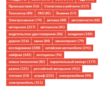
Происшествия
(56)
Статистика и рейтинги
(317)
Техосмотр
(80)
УАЗ
(85)
Экзамен
(57)
Электросамокат
(74)
автоваз
(88)
автозапчасти
(68)
авторынок
(227)
автошкола
(81)
водительское удостоверение
(86)
вождение
(189)
дороги
(156)
закон
(84)
законопроект
(79)
исследование
(288)
китайские автомобили
(241)
лайфхак
(642)
мотоциклы
(96)
новые технологии
(82)
параллельный импорт
(177)
разное
(125)
российский авторынок
(452)
топливо
(50)
штраф
(232)
электромобили
(99)
электромобиль
(151)