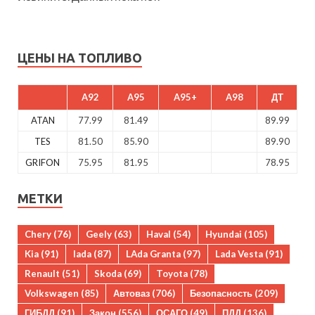
ЦЕНЫ НА ТОПЛИВО
A92
A95
A95+
A98
ДТ
ATAN
77.99
81.49
89.99
TES
81.50
85.90
89.90
GRIFON
75.95
81.95
78.95
МЕТКИ
Chery
(76)
Geely
(63)
Haval
(54)
Hyundai
(105)
Kia
(91)
lada
(87)
LAda Granta
(97)
Lada Vesta
(91)
Renault
(51)
Skoda
(69)
Toyota
(78)
Volkswagen
(85)
Автоваз
(706)
Безопасность
(209)
ГИБДД
(91)
Закон
(556)
ОСАГО
(49)
ПДД
(136)