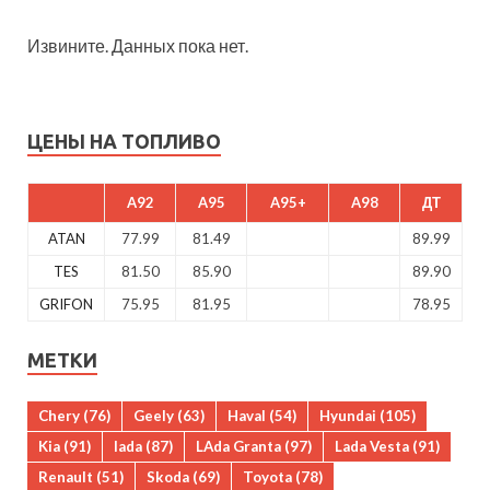
Извините. Данных пока нет.
ЦЕНЫ НА ТОПЛИВО
A92
A95
A95+
A98
ДТ
ATAN
77.99
81.49
89.99
TES
81.50
85.90
89.90
GRIFON
75.95
81.95
78.95
МЕТКИ
Chery
(76)
Geely
(63)
Haval
(54)
Hyundai
(105)
Kia
(91)
lada
(87)
LAda Granta
(97)
Lada Vesta
(91)
Renault
(51)
Skoda
(69)
Toyota
(78)