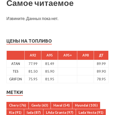
Самое читаемое
Извините. Данных пока нет.
ЦЕНЫ НА ТОПЛИВО
A92
A95
A95+
A98
ДТ
ATAN
77.99
81.49
89.99
TES
81.50
85.90
89.90
GRIFON
75.95
81.95
78.95
МЕТКИ
Chery
(76)
Geely
(63)
Haval
(54)
Hyundai
(105)
Kia
(91)
lada
(87)
LAda Granta
(97)
Lada Vesta
(91)