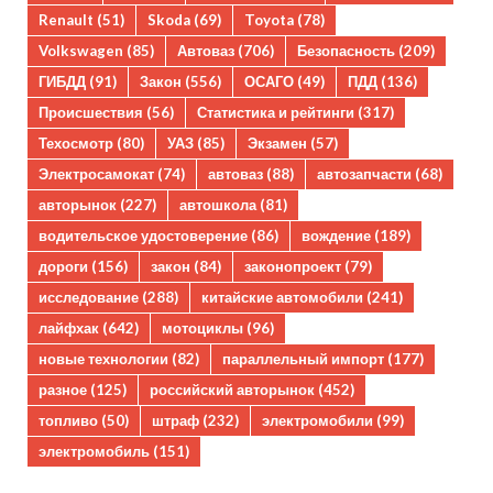
Renault
(51)
Skoda
(69)
Toyota
(78)
Volkswagen
(85)
Автоваз
(706)
Безопасность
(209)
ГИБДД
(91)
Закон
(556)
ОСАГО
(49)
ПДД
(136)
Происшествия
(56)
Статистика и рейтинги
(317)
Техосмотр
(80)
УАЗ
(85)
Экзамен
(57)
Электросамокат
(74)
автоваз
(88)
автозапчасти
(68)
авторынок
(227)
автошкола
(81)
водительское удостоверение
(86)
вождение
(189)
дороги
(156)
закон
(84)
законопроект
(79)
исследование
(288)
китайские автомобили
(241)
лайфхак
(642)
мотоциклы
(96)
новые технологии
(82)
параллельный импорт
(177)
разное
(125)
российский авторынок
(452)
топливо
(50)
штраф
(232)
электромобили
(99)
электромобиль
(151)