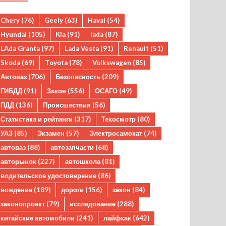
Chery
(76)
Geely
(63)
Haval
(54)
Hyundai
(105)
Kia
(91)
lada
(87)
LAda Granta
(97)
Lada Vesta
(91)
Renault
(51)
Skoda
(69)
Toyota
(78)
Volkswagen
(85)
Автоваз
(706)
Безопасность
(209)
ГИБДД
(91)
Закон
(556)
ОСАГО
(49)
ПДД
(136)
Происшествия
(56)
Статистика и рейтинги
(317)
Техосмотр
(80)
УАЗ
(85)
Экзамен
(57)
Электросамокат
(74)
автоваз
(88)
автозапчасти
(68)
авторынок
(227)
автошкола
(81)
водительское удостоверение
(86)
вождение
(189)
дороги
(156)
закон
(84)
законопроект
(79)
исследование
(288)
китайские автомобили
(241)
лайфхак
(642)