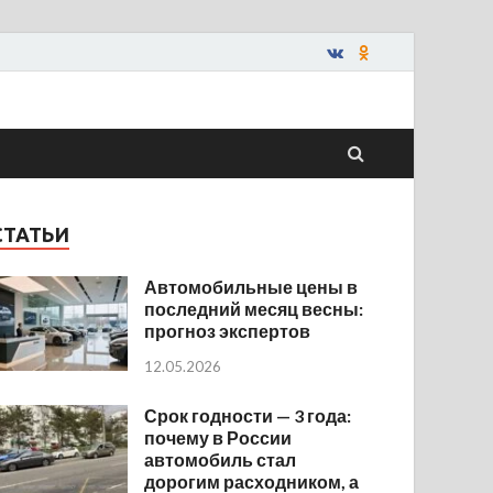
СТАТЬИ
Автомобильные цены в
последний месяц весны:
прогноз экспертов
12.05.2026
Срок годности — 3 года:
почему в России
автомобиль стал
дорогим расходником, а