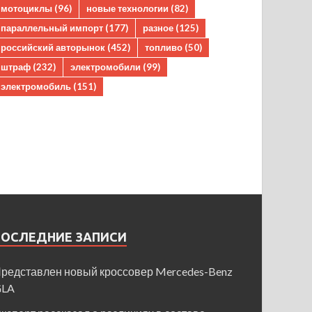
мотоциклы
(96)
новые технологии
(82)
параллельный импорт
(177)
разное
(125)
российский авторынок
(452)
топливо
(50)
штраф
(232)
электромобили
(99)
электромобиль
(151)
ПОСЛЕДНИЕ ЗАПИСИ
редставлен новый кроссовер Mercedes-Benz
GLA