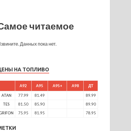
Самое читаемое
звините. Данных пока нет.
ЦЕНЫ НА ТОПЛИВО
A92
A95
A95+
A98
ДТ
ATAN
77.99
81.49
89.99
TES
81.50
85.90
89.90
GRIFON
75.95
81.95
78.95
МЕТКИ