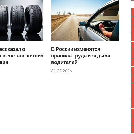
ассказал о
В России изменятся
 в составе летних
правила труда и отдыха
 шин
водителей
31.07.2026