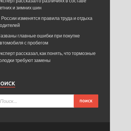
ксперт рассказал о различиях в составе
етних и зимних шин
 России изменятся правила труда и отдыха
одителей
азваны главные ошибки при покупке
втомобиля с пробегом
ксперт рассказал, как понять, что тормозные
олодки требуют замены
ПОИСК