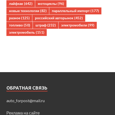
лайфхак
(642)
мотоциклы
(96)
новые технологии
(82)
параллельный импорт
(177)
разное
(125)
российский авторынок
(452)
топливо
(50)
штраф
(232)
электромобили
(99)
электромобиль
(151)
ОБРАТНАЯ СВЯЗЬ
auto_forpost@mail.ru
Реклама на сайте