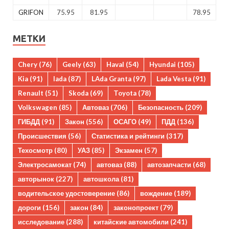
GRIFON
75.95
81.95
78.95
МЕТКИ
Chery
(76)
Geely
(63)
Haval
(54)
Hyundai
(105)
Kia
(91)
lada
(87)
LAda Granta
(97)
Lada Vesta
(91)
Renault
(51)
Skoda
(69)
Toyota
(78)
Volkswagen
(85)
Автоваз
(706)
Безопасность
(209)
ГИБДД
(91)
Закон
(556)
ОСАГО
(49)
ПДД
(136)
Происшествия
(56)
Статистика и рейтинги
(317)
Техосмотр
(80)
УАЗ
(85)
Экзамен
(57)
Электросамокат
(74)
автоваз
(88)
автозапчасти
(68)
авторынок
(227)
автошкола
(81)
водительское удостоверение
(86)
вождение
(189)
дороги
(156)
закон
(84)
законопроект
(79)
исследование
(288)
китайские автомобили
(241)