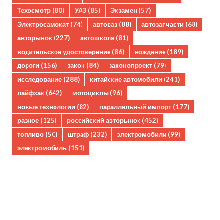
Техосмотр
(80)
УАЗ
(85)
Экзамен
(57)
Электросамокат
(74)
автоваз
(88)
автозапчасти
(68)
авторынок
(227)
автошкола
(81)
водительское удостоверение
(86)
вождение
(189)
дороги
(156)
закон
(84)
законопроект
(79)
исследование
(288)
китайские автомобили
(241)
лайфхак
(642)
мотоциклы
(96)
новые технологии
(82)
параллельный импорт
(177)
разное
(125)
российский авторынок
(452)
топливо
(50)
штраф
(232)
электромобили
(99)
электромобиль
(151)