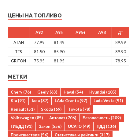
ЦЕНЫ НА ТОПЛИВО
A92
A95
A95+
A98
ДТ
ATAN
77.99
81.49
89.99
TES
81.50
85.90
89.90
GRIFON
75.95
81.95
78.95
МЕТКИ
Chery
(76)
Geely
(63)
Haval
(54)
Hyundai
(105)
Kia
(91)
lada
(87)
LAda Granta
(97)
Lada Vesta
(91)
Renault
(51)
Skoda
(69)
Toyota
(78)
Volkswagen
(85)
Автоваз
(706)
Безопасность
(209)
ГИБДД
(91)
Закон
(556)
ОСАГО
(49)
ПДД
(136)
Происшествия
(56)
Статистика и рейтинги
(317)