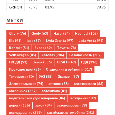
GRIFON
75.95
81.95
78.95
МЕТКИ
Chery
(76)
Geely
(63)
Haval
(54)
Hyundai
(105)
Kia
(91)
lada
(87)
LAda Granta
(97)
Lada Vesta
(91)
Renault
(51)
Skoda
(69)
Toyota
(78)
Volkswagen
(85)
Автоваз
(706)
Безопасность
(209)
ГИБДД
(91)
Закон
(556)
ОСАГО
(49)
ПДД
(136)
Происшествия
(56)
Статистика и рейтинги
(317)
Техосмотр
(80)
УАЗ
(85)
Экзамен
(57)
Электросамокат
(74)
автоваз
(88)
автозапчасти
(68)
авторынок
(227)
автошкола
(81)
водительское удостоверение
(86)
вождение
(189)
дороги
(156)
закон
(84)
законопроект
(79)
исследование
(288)
китайские автомобили
(241)