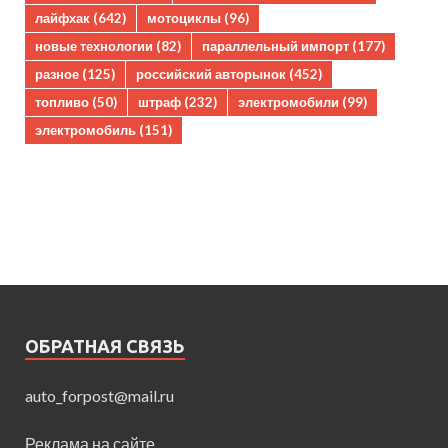
лайфхак
(642)
мотоциклы
(96)
новые технологии
(82)
параллельный импорт
(177)
разное
(125)
российский авторынок
(452)
топливо
(50)
штраф
(232)
электромобили
(99)
электромобиль
(151)
ОБРАТНАЯ СВЯЗЬ
auto_forpost@mail.ru
Реклама на сайте