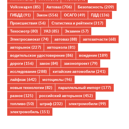
Volkswagen
(85)
Автоваз
(706)
Безопасность
(209)
ГИБДД
(91)
Закон
(556)
ОСАГО
(49)
ПДД
(136)
Происшествия
(56)
Статистика и рейтинги
(317)
Техосмотр
(80)
УАЗ
(85)
Экзамен
(57)
Электросамокат
(74)
автоваз
(88)
автозапчасти
(68)
авторынок
(227)
автошкола
(81)
водительское удостоверение
(86)
вождение
(189)
дороги
(156)
закон
(84)
законопроект
(79)
исследование
(288)
китайские автомобили
(241)
лайфхак
(642)
мотоциклы
(96)
новые технологии
(82)
параллельный импорт
(177)
разное
(125)
российский авторынок
(452)
топливо
(50)
штраф
(232)
электромобили
(99)
электромобиль
(151)