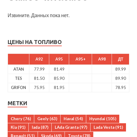
Извините. Данных пока нет.
ЦЕНЫ НА ТОПЛИВО
A92
A95
A95+
A98
ДТ
ATAN
77.99
81.49
89.99
TES
81.50
85.90
89.90
GRIFON
75.95
81.95
78.95
МЕТКИ
Chery
(76)
Geely
(63)
Haval
(54)
Hyundai
(105)
Kia
(91)
lada
(87)
LAda Granta
(97)
Lada Vesta
(91)
Renault
(51)
Skoda
(69)
Toyota
(78)