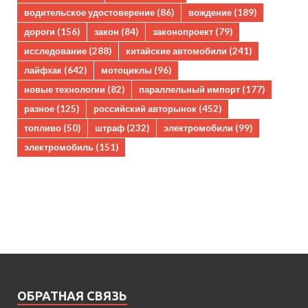
водительское удостоверение
(86)
вождение
(189)
дороги
(156)
закон
(84)
законопроект
(79)
исследование
(288)
китайские автомобили
(241)
лайфхак
(642)
мотоциклы
(96)
новые технологии
(82)
параллельный импорт
(177)
разное
(125)
российский авторынок
(452)
топливо
(50)
штраф
(232)
электромобили
(99)
электромобиль
(151)
ОБРАТНАЯ СВЯЗЬ