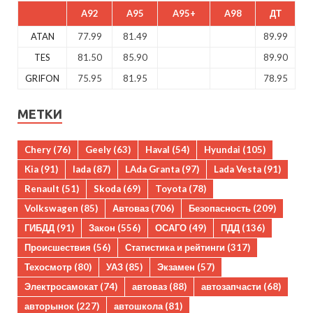
A92
A95
A95+
A98
ДТ
ATAN
77.99
81.49
89.99
TES
81.50
85.90
89.90
GRIFON
75.95
81.95
78.95
МЕТКИ
Chery
(76)
Geely
(63)
Haval
(54)
Hyundai
(105)
Kia
(91)
lada
(87)
LAda Granta
(97)
Lada Vesta
(91)
Renault
(51)
Skoda
(69)
Toyota
(78)
Volkswagen
(85)
Автоваз
(706)
Безопасность
(209)
ГИБДД
(91)
Закон
(556)
ОСАГО
(49)
ПДД
(136)
Происшествия
(56)
Статистика и рейтинги
(317)
Техосмотр
(80)
УАЗ
(85)
Экзамен
(57)
Электросамокат
(74)
автоваз
(88)
автозапчасти
(68)
авторынок
(227)
автошкола
(81)