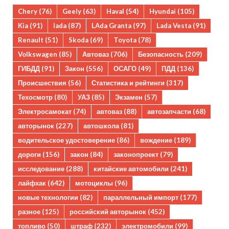
Chery
(76)
Geely
(63)
Haval
(54)
Hyundai
(105)
Kia
(91)
lada
(87)
LAda Granta
(97)
Lada Vesta
(91)
Renault
(51)
Skoda
(69)
Toyota
(78)
Volkswagen
(85)
Автоваз
(706)
Безопасность
(209)
ГИБДД
(91)
Закон
(556)
ОСАГО
(49)
ПДД
(136)
Происшествия
(56)
Статистика и рейтинги
(317)
Техосмотр
(80)
УАЗ
(85)
Экзамен
(57)
Электросамокат
(74)
автоваз
(88)
автозапчасти
(68)
авторынок
(227)
автошкола
(81)
водительское удостоверение
(86)
вождение
(189)
дороги
(156)
закон
(84)
законопроект
(79)
исследование
(288)
китайские автомобили
(241)
лайфхак
(642)
мотоциклы
(96)
новые технологии
(82)
параллельный импорт
(177)
разное
(125)
российский авторынок
(452)
топливо
(50)
штраф
(232)
электромобили
(99)