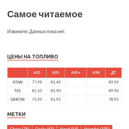
Самое читаемое
Извините. Данных пока нет.
ЦЕНЫ НА ТОПЛИВО
A92
A95
A95+
A98
ДТ
ATAN
77.99
81.49
89.99
TES
81.50
85.90
89.90
GRIFON
75.95
81.95
78.95
МЕТКИ
Chery
(76)
Geely
(63)
Haval
(54)
Hyundai
(105)