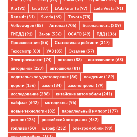
Kia
(91)
lada
(87)
LAda Granta
(97)
Lada Vesta
(91)
Renault
(51)
Skoda
(69)
Toyota
(78)
Volkswagen
(85)
Автоваз
(706)
Безопасность
(209)
ГИБДД
(91)
Закон
(556)
ОСАГО
(49)
ПДД
(136)
Происшествия
(56)
Статистика и рейтинги
(317)
Техосмотр
(80)
УАЗ
(85)
Экзамен
(57)
Электросамокат
(74)
автоваз
(88)
автозапчасти
(68)
авторынок
(227)
автошкола
(81)
водительское удостоверение
(86)
вождение
(189)
дороги
(156)
закон
(84)
законопроект
(79)
исследование
(288)
китайские автомобили
(241)
лайфхак
(642)
мотоциклы
(96)
новые технологии
(82)
параллельный импорт
(177)
разное
(125)
российский авторынок
(452)
топливо
(50)
штраф
(232)
электромобили
(99)
электромобиль
(151)