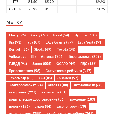
TES
81.50
85.90
89.90
GRIFON
75.95
81.95
78.95
МЕТКИ
Chery
(76)
Geely
(63)
Haval
(54)
Hyundai
(105)
Kia
(91)
lada
(87)
LAda Granta
(97)
Lada Vesta
(91)
Renault
(51)
Skoda
(69)
Toyota
(78)
Volkswagen
(85)
Автоваз
(706)
Безопасность
(209)
ГИБДД
(91)
Закон
(556)
ОСАГО
(49)
ПДД
(136)
Происшествия
(56)
Статистика и рейтинги
(317)
Техосмотр
(80)
УАЗ
(85)
Экзамен
(57)
Электросамокат
(74)
автоваз
(88)
автозапчасти
(68)
авторынок
(227)
автошкола
(81)
водительское удостоверение
(86)
вождение
(189)
дороги
(156)
закон
(84)
законопроект
(79)
исследование
(288)
китайские автомобили
(241)