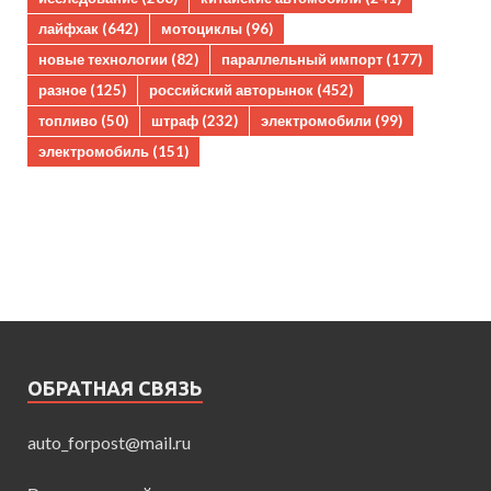
лайфхак
(642)
мотоциклы
(96)
новые технологии
(82)
параллельный импорт
(177)
разное
(125)
российский авторынок
(452)
топливо
(50)
штраф
(232)
электромобили
(99)
электромобиль
(151)
ОБРАТНАЯ СВЯЗЬ
auto_forpost@mail.ru