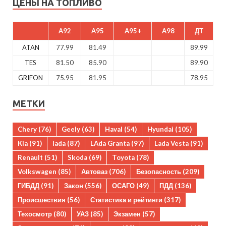
ЦЕНЫ НА ТОПЛИВО
A92
A95
A95+
A98
ДТ
ATAN
77.99
81.49
89.99
TES
81.50
85.90
89.90
GRIFON
75.95
81.95
78.95
МЕТКИ
Chery
(76)
Geely
(63)
Haval
(54)
Hyundai
(105)
Kia
(91)
lada
(87)
LAda Granta
(97)
Lada Vesta
(91)
Renault
(51)
Skoda
(69)
Toyota
(78)
Volkswagen
(85)
Автоваз
(706)
Безопасность
(209)
ГИБДД
(91)
Закон
(556)
ОСАГО
(49)
ПДД
(136)
Происшествия
(56)
Статистика и рейтинги
(317)
Техосмотр
(80)
УАЗ
(85)
Экзамен
(57)