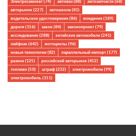
Электросамокат
(74)
автоваз
(88)
автозапчасти
(68)
авторынок
(227)
автошкола
(81)
водительское удостоверение
(86)
вождение
(189)
дороги
(156)
закон
(84)
законопроект
(79)
исследование
(288)
китайские автомобили
(241)
лайфхак
(642)
мотоциклы
(96)
новые технологии
(82)
параллельный импорт
(177)
разное
(125)
российский авторынок
(452)
топливо
(50)
штраф
(232)
электромобили
(99)
электромобиль
(151)