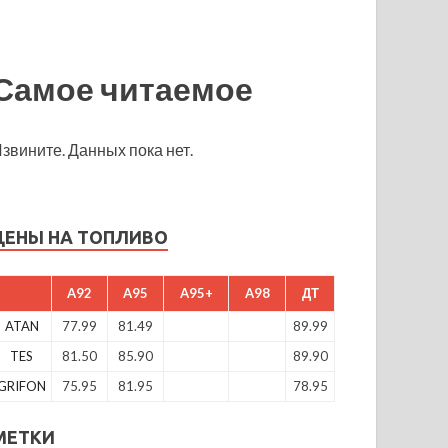
Самое читаемое
звините. Данных пока нет.
ЦЕНЫ НА ТОПЛИВО
A92
A95
A95+
A98
ДТ
ATAN
77.99
81.49
89.99
TES
81.50
85.90
89.90
GRIFON
75.95
81.95
78.95
МЕТКИ