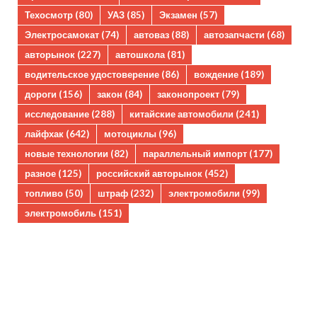
Техосмотр
(80)
УАЗ
(85)
Экзамен
(57)
Электросамокат
(74)
автоваз
(88)
автозапчасти
(68)
авторынок
(227)
автошкола
(81)
водительское удостоверение
(86)
вождение
(189)
дороги
(156)
закон
(84)
законопроект
(79)
исследование
(288)
китайские автомобили
(241)
лайфхак
(642)
мотоциклы
(96)
новые технологии
(82)
параллельный импорт
(177)
разное
(125)
российский авторынок
(452)
топливо
(50)
штраф
(232)
электромобили
(99)
электромобиль
(151)