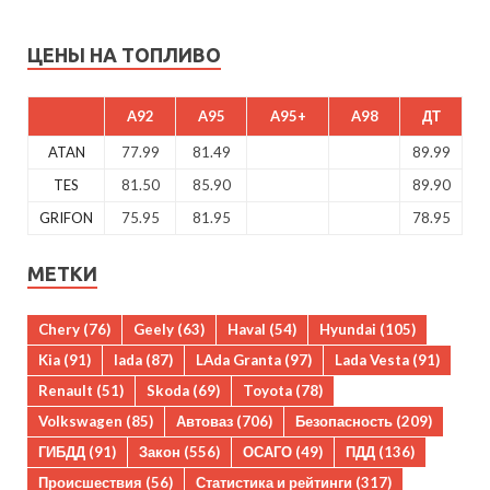
ЦЕНЫ НА ТОПЛИВО
A92
A95
A95+
A98
ДТ
ATAN
77.99
81.49
89.99
TES
81.50
85.90
89.90
GRIFON
75.95
81.95
78.95
МЕТКИ
Chery
(76)
Geely
(63)
Haval
(54)
Hyundai
(105)
Kia
(91)
lada
(87)
LAda Granta
(97)
Lada Vesta
(91)
Renault
(51)
Skoda
(69)
Toyota
(78)
Volkswagen
(85)
Автоваз
(706)
Безопасность
(209)
ГИБДД
(91)
Закон
(556)
ОСАГО
(49)
ПДД
(136)
Происшествия
(56)
Статистика и рейтинги
(317)