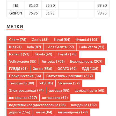
TES
81.50
85.90
89.90
GRIFON
75.95
81.95
78.95
МЕТКИ
Chery
(76)
Geely
(63)
Haval
(54)
Hyundai
(105)
Kia
(91)
lada
(87)
LAda Granta
(97)
Lada Vesta
(91)
Renault
(51)
Skoda
(69)
Toyota
(78)
Volkswagen
(85)
Автоваз
(706)
Безопасность
(209)
ГИБДД
(91)
Закон
(556)
ОСАГО
(49)
ПДД
(136)
Происшествия
(56)
Статистика и рейтинги
(317)
Техосмотр
(80)
УАЗ
(85)
Экзамен
(57)
Электросамокат
(74)
автоваз
(88)
автозапчасти
(68)
авторынок
(227)
автошкола
(81)
водительское удостоверение
(86)
вождение
(189)
дороги
(156)
закон
(84)
законопроект
(79)