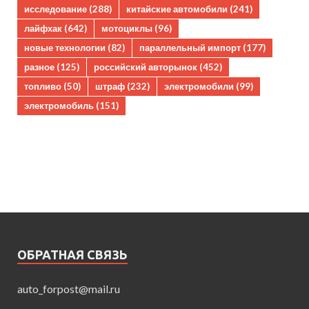
исследование
(288)
китайские автомобили
(241)
лайфхак
(642)
мотоциклы
(96)
новые технологии
(82)
параллельный импорт
(177)
разное
(125)
российский авторынок
(452)
топливо
(50)
штраф
(232)
электромобили
(99)
электромобиль
(151)
ОБРАТНАЯ СВЯЗЬ
auto_forpost@mail.ru