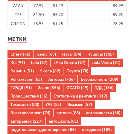
ATAN
77.99
81.49
89.99
TES
81.50
85.90
89.90
GRIFON
75.95
81.95
78.95
МЕТКИ
Chery
(76)
Geely
(63)
Haval
(54)
Hyundai
(105)
Kia
(91)
lada
(87)
LAda Granta
(97)
Lada Vesta
(91)
Renault
(51)
Skoda
(69)
Toyota
(78)
Volkswagen
(85)
Автоваз
(706)
Безопасность
(209)
ГИБДД
(91)
Закон
(556)
ОСАГО
(49)
ПДД
(136)
Происшествия
(56)
Статистика и рейтинги
(317)
Техосмотр
(80)
УАЗ
(85)
Экзамен
(57)
Электросамокат
(74)
автоваз
(88)
автозапчасти
(68)
авторынок
(227)
автошкола
(81)
водительское удостоверение
(86)
вождение
(189)