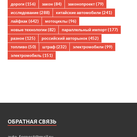
дороги
(156)
закон
(84)
законопроект
(79)
исследование
(288)
китайские автомобили
(241)
лайфхак
(642)
мотоциклы
(96)
новые технологии
(82)
параллельный импорт
(177)
разное
(125)
российский авторынок
(452)
топливо
(50)
штраф
(232)
электромобили
(99)
электромобиль
(151)
ОБРАТНАЯ СВЯЗЬ
auto_forpost@mail.ru