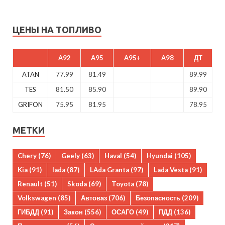
ЦЕНЫ НА ТОПЛИВО
A92
A95
A95+
A98
ДТ
ATAN
77.99
81.49
89.99
TES
81.50
85.90
89.90
GRIFON
75.95
81.95
78.95
МЕТКИ
Chery
(76)
Geely
(63)
Haval
(54)
Hyundai
(105)
Kia
(91)
lada
(87)
LAda Granta
(97)
Lada Vesta
(91)
Renault
(51)
Skoda
(69)
Toyota
(78)
Volkswagen
(85)
Автоваз
(706)
Безопасность
(209)
ГИБДД
(91)
Закон
(556)
ОСАГО
(49)
ПДД
(136)