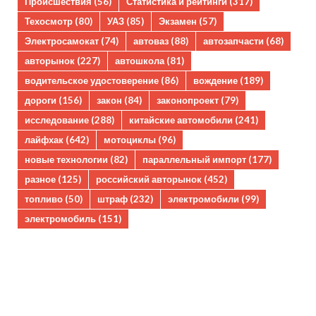
Происшествия
(56)
Статистика и рейтинги
(317)
Техосмотр
(80)
УАЗ
(85)
Экзамен
(57)
Электросамокат
(74)
автоваз
(88)
автозапчасти
(68)
авторынок
(227)
автошкола
(81)
водительское удостоверение
(86)
вождение
(189)
дороги
(156)
закон
(84)
законопроект
(79)
исследование
(288)
китайские автомобили
(241)
лайфхак
(642)
мотоциклы
(96)
новые технологии
(82)
параллельный импорт
(177)
разное
(125)
российский авторынок
(452)
топливо
(50)
штраф
(232)
электромобили
(99)
электромобиль
(151)