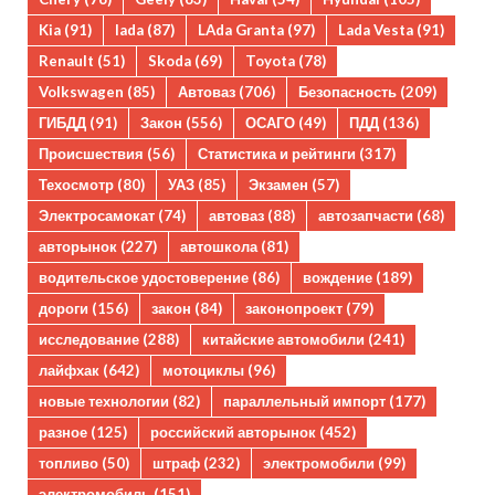
Kia
(91)
lada
(87)
LAda Granta
(97)
Lada Vesta
(91)
Renault
(51)
Skoda
(69)
Toyota
(78)
Volkswagen
(85)
Автоваз
(706)
Безопасность
(209)
ГИБДД
(91)
Закон
(556)
ОСАГО
(49)
ПДД
(136)
Происшествия
(56)
Статистика и рейтинги
(317)
Техосмотр
(80)
УАЗ
(85)
Экзамен
(57)
Электросамокат
(74)
автоваз
(88)
автозапчасти
(68)
авторынок
(227)
автошкола
(81)
водительское удостоверение
(86)
вождение
(189)
дороги
(156)
закон
(84)
законопроект
(79)
исследование
(288)
китайские автомобили
(241)
лайфхак
(642)
мотоциклы
(96)
новые технологии
(82)
параллельный импорт
(177)
разное
(125)
российский авторынок
(452)
топливо
(50)
штраф
(232)
электромобили
(99)
электромобиль
(151)