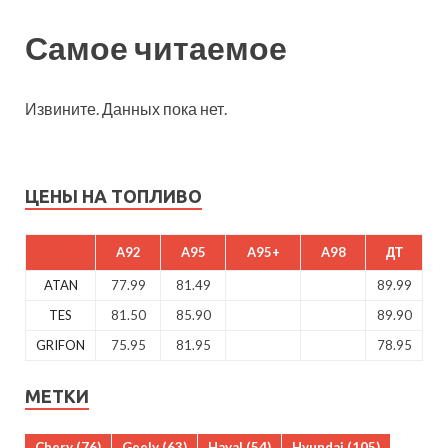
Самое читаемое
Извините. Данных пока нет.
ЦЕНЫ НА ТОПЛИВО
A92
A95
A95+
A98
ДТ
ATAN
77.99
81.49
89.99
TES
81.50
85.90
89.90
GRIFON
75.95
81.95
78.95
МЕТКИ
Chery
(76)
Geely
(63)
Haval
(54)
Hyundai
(105)