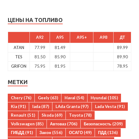
ЦЕНЫ НА ТОПЛИВО
A92
A95
A95+
A98
ДТ
ATAN
77.99
81.49
89.99
TES
81.50
85.90
89.90
GRIFON
75.95
81.95
78.95
МЕТКИ
Chery
(76)
Geely
(63)
Haval
(54)
Hyundai
(105)
Kia
(91)
lada
(87)
LAda Granta
(97)
Lada Vesta
(91)
Renault
(51)
Skoda
(69)
Toyota
(78)
Volkswagen
(85)
Автоваз
(706)
Безопасность
(209)
ГИБДД
(91)
Закон
(556)
ОСАГО
(49)
ПДД
(136)