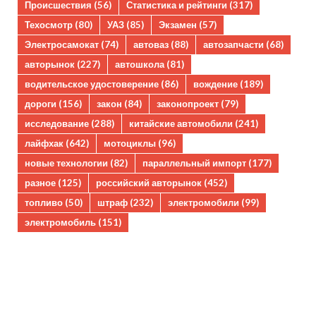
Происшествия
(56)
Статистика и рейтинги
(317)
Техосмотр
(80)
УАЗ
(85)
Экзамен
(57)
Электросамокат
(74)
автоваз
(88)
автозапчасти
(68)
авторынок
(227)
автошкола
(81)
водительское удостоверение
(86)
вождение
(189)
дороги
(156)
закон
(84)
законопроект
(79)
исследование
(288)
китайские автомобили
(241)
лайфхак
(642)
мотоциклы
(96)
новые технологии
(82)
параллельный импорт
(177)
разное
(125)
российский авторынок
(452)
топливо
(50)
штраф
(232)
электромобили
(99)
электромобиль
(151)