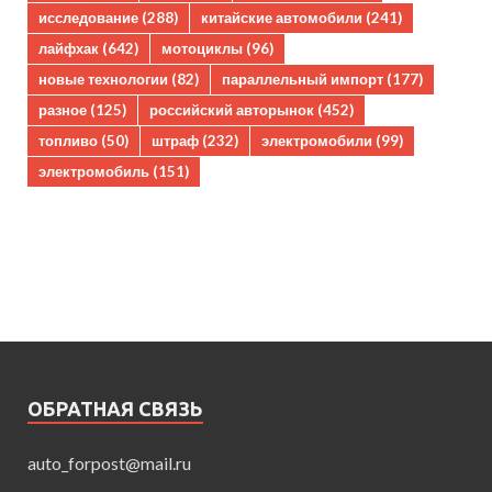
исследование
(288)
китайские автомобили
(241)
лайфхак
(642)
мотоциклы
(96)
новые технологии
(82)
параллельный импорт
(177)
разное
(125)
российский авторынок
(452)
топливо
(50)
штраф
(232)
электромобили
(99)
электромобиль
(151)
ОБРАТНАЯ СВЯЗЬ
auto_forpost@mail.ru