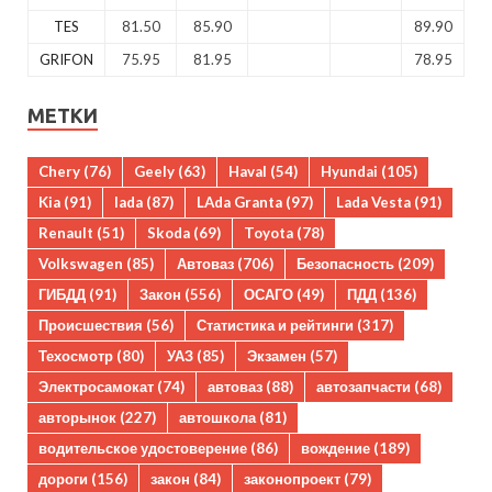
TES
81.50
85.90
89.90
GRIFON
75.95
81.95
78.95
МЕТКИ
Chery
(76)
Geely
(63)
Haval
(54)
Hyundai
(105)
Kia
(91)
lada
(87)
LAda Granta
(97)
Lada Vesta
(91)
Renault
(51)
Skoda
(69)
Toyota
(78)
Volkswagen
(85)
Автоваз
(706)
Безопасность
(209)
ГИБДД
(91)
Закон
(556)
ОСАГО
(49)
ПДД
(136)
Происшествия
(56)
Статистика и рейтинги
(317)
Техосмотр
(80)
УАЗ
(85)
Экзамен
(57)
Электросамокат
(74)
автоваз
(88)
автозапчасти
(68)
авторынок
(227)
автошкола
(81)
водительское удостоверение
(86)
вождение
(189)
дороги
(156)
закон
(84)
законопроект
(79)