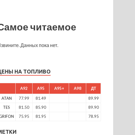
Самое читаемое
звините. Данных пока нет.
ЦЕНЫ НА ТОПЛИВО
A92
A95
A95+
A98
ДТ
ATAN
77.99
81.49
89.99
TES
81.50
85.90
89.90
GRIFON
75.95
81.95
78.95
МЕТКИ