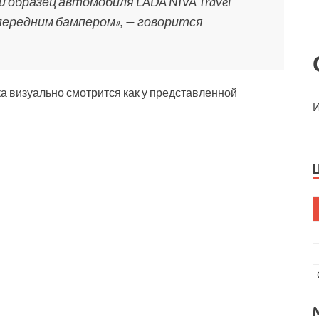
 образец автомобиля LADA NIVA Travel
 передним бампером», — говорится
а визуально смотрится как у представленной
И