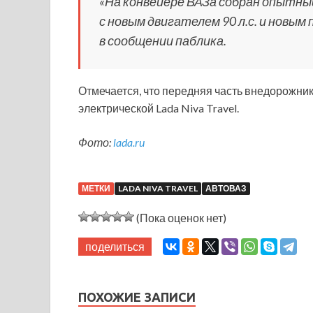
«На конвейере ВАЗа собран опытный
с новым двигателем 90 л.с. и новым
в сообщении паблика.
Отмечается, что передняя часть внедорожник
электрической Lada Niva Travel.
Фото:
lada.ru
МЕТКИ
LADA NIVA TRAVEL
АВТОВАЗ
(Пока оценок нет)
поделиться
ПОХОЖИЕ ЗАПИСИ