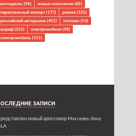
мотоциклы
(96)
новые технологии
(82)
параллельный импорт
(177)
разное
(125)
российский авторынок
(452)
топливо
(50)
штраф
(232)
электромобили
(99)
электромобиль
(151)
ПОСЛЕДНИЕ ЗАПИСИ
редставлен новый кроссовер Mercedes-Benz
GLA