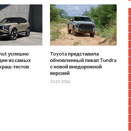
mut успешно
Toyota представила
дин из самых
обновленный пикап Tundra
краш-тестов
с новой внедорожной
версией
23.07.2026