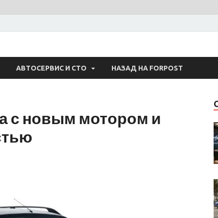
 Авто
АВТОСЕРВИС И СТО
НАЗАД НА FORPOST
ла с новым мотором и
стью