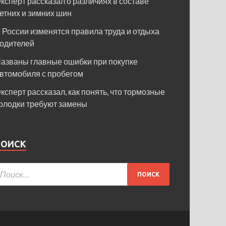
ксперт рассказал о различиях в составе
етних и зимних шин
 России изменятся правила труда и отдыха
одителей
азваны главные ошибки при покупке
втомобиля с пробегом
ксперт рассказал, как понять, что тормозные
олодки требуют замены
ПОИСК