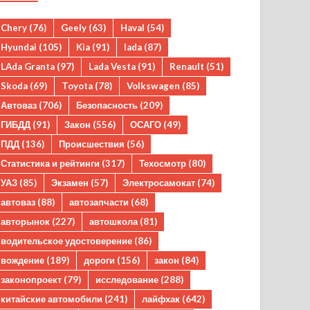
Chery
(76)
Geely
(63)
Haval
(54)
Hyundai
(105)
Kia
(91)
lada
(87)
LAda Granta
(97)
Lada Vesta
(91)
Renault
(51)
Skoda
(69)
Toyota
(78)
Volkswagen
(85)
Автоваз
(706)
Безопасность
(209)
ГИБДД
(91)
Закон
(556)
ОСАГО
(49)
ПДД
(136)
Происшествия
(56)
Статистика и рейтинги
(317)
Техосмотр
(80)
УАЗ
(85)
Экзамен
(57)
Электросамокат
(74)
автоваз
(88)
автозапчасти
(68)
авторынок
(227)
автошкола
(81)
водительское удостоверение
(86)
вождение
(189)
дороги
(156)
закон
(84)
законопроект
(79)
исследование
(288)
китайские автомобили
(241)
лайфхак
(642)