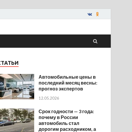
СТАТЬИ
Автомобильные цены в
последний месяц весны:
прогноз экспертов
12.05.2026
Срок годности — 3 года:
почему в России
автомобиль стал
дорогим расходником, а