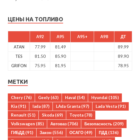
ЦЕНЫ НА ТОПЛИВО
A92
A95
A95+
A98
ДТ
ATAN
77.99
81.49
89.99
TES
81.50
85.90
89.90
GRIFON
75.95
81.95
78.95
МЕТКИ
Chery
(76)
Geely
(63)
Haval
(54)
Hyundai
(105)
Kia
(91)
lada
(87)
LAda Granta
(97)
Lada Vesta
(91)
Renault
(51)
Skoda
(69)
Toyota
(78)
Volkswagen
(85)
Автоваз
(706)
Безопасность
(209)
ГИБДД
(91)
Закон
(556)
ОСАГО
(49)
ПДД
(136)