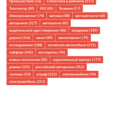
Происшествия
(56)
Статистика и рейтинги
(317)
Техосмотр
(80)
УАЗ
(85)
Экзамен
(57)
Электросамокат
(74)
автоваз
(88)
автозапчасти
(68)
авторынок
(227)
автошкола
(81)
водительское удостоверение
(86)
вождение
(189)
дороги
(156)
закон
(84)
законопроект
(79)
исследование
(288)
китайские автомобили
(241)
лайфхак
(642)
мотоциклы
(96)
новые технологии
(82)
параллельный импорт
(177)
разное
(125)
российский авторынок
(452)
топливо
(50)
штраф
(232)
электромобили
(99)
электромобиль
(151)