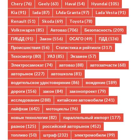
Chery
(76)
Geely
(63)
Haval
(54)
Hyundai
(105)
Kia
(91)
lada
(87)
LAda Granta
(97)
Lada Vesta
(91)
Renault
(51)
Skoda
(69)
Toyota
(78)
Volkswagen
(85)
Автоваз
(706)
Безопасность
(209)
ГИБДД
(91)
Закон
(556)
ОСАГО
(49)
ПДД
(136)
Происшествия
(56)
Статистика и рейтинги
(317)
Техосмотр
(80)
УАЗ
(85)
Экзамен
(57)
Электросамокат
(74)
автоваз
(88)
автозапчасти
(68)
авторынок
(227)
автошкола
(81)
водительское удостоверение
(86)
вождение
(189)
дороги
(156)
закон
(84)
законопроект
(79)
исследование
(288)
китайские автомобили
(241)
лайфхак
(642)
мотоциклы
(96)
новые технологии
(82)
параллельный импорт
(177)
разное
(125)
российский авторынок
(452)
топливо
(50)
штраф
(232)
электромобили
(99)