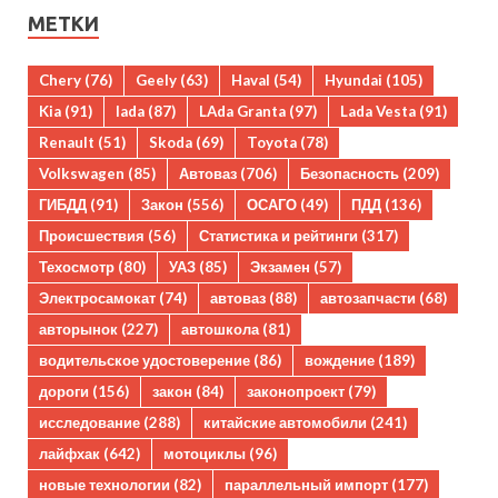
МЕТКИ
Chery
(76)
Geely
(63)
Haval
(54)
Hyundai
(105)
Kia
(91)
lada
(87)
LAda Granta
(97)
Lada Vesta
(91)
Renault
(51)
Skoda
(69)
Toyota
(78)
Volkswagen
(85)
Автоваз
(706)
Безопасность
(209)
ГИБДД
(91)
Закон
(556)
ОСАГО
(49)
ПДД
(136)
Происшествия
(56)
Статистика и рейтинги
(317)
Техосмотр
(80)
УАЗ
(85)
Экзамен
(57)
Электросамокат
(74)
автоваз
(88)
автозапчасти
(68)
авторынок
(227)
автошкола
(81)
водительское удостоверение
(86)
вождение
(189)
дороги
(156)
закон
(84)
законопроект
(79)
исследование
(288)
китайские автомобили
(241)
лайфхак
(642)
мотоциклы
(96)
новые технологии
(82)
параллельный импорт
(177)