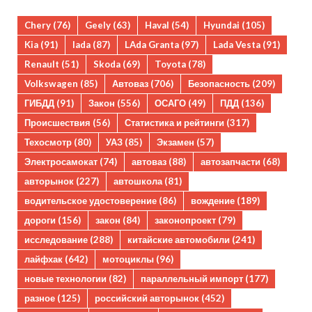
Chery
(76)
Geely
(63)
Haval
(54)
Hyundai
(105)
Kia
(91)
lada
(87)
LAda Granta
(97)
Lada Vesta
(91)
Renault
(51)
Skoda
(69)
Toyota
(78)
Volkswagen
(85)
Автоваз
(706)
Безопасность
(209)
ГИБДД
(91)
Закон
(556)
ОСАГО
(49)
ПДД
(136)
Происшествия
(56)
Статистика и рейтинги
(317)
Техосмотр
(80)
УАЗ
(85)
Экзамен
(57)
Электросамокат
(74)
автоваз
(88)
автозапчасти
(68)
авторынок
(227)
автошкола
(81)
водительское удостоверение
(86)
вождение
(189)
дороги
(156)
закон
(84)
законопроект
(79)
исследование
(288)
китайские автомобили
(241)
лайфхак
(642)
мотоциклы
(96)
новые технологии
(82)
параллельный импорт
(177)
разное
(125)
российский авторынок
(452)