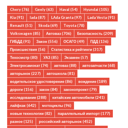
Chery
(76)
Geely
(63)
Haval
(54)
Hyundai
(105)
Kia
(91)
lada
(87)
LAda Granta
(97)
Lada Vesta
(91)
Renault
(51)
Skoda
(69)
Toyota
(78)
Volkswagen
(85)
Автоваз
(706)
Безопасность
(209)
ГИБДД
(91)
Закон
(556)
ОСАГО
(49)
ПДД
(136)
Происшествия
(56)
Статистика и рейтинги
(317)
Техосмотр
(80)
УАЗ
(85)
Экзамен
(57)
Электросамокат
(74)
автоваз
(88)
автозапчасти
(68)
авторынок
(227)
автошкола
(81)
водительское удостоверение
(86)
вождение
(189)
дороги
(156)
закон
(84)
законопроект
(79)
исследование
(288)
китайские автомобили
(241)
лайфхак
(642)
мотоциклы
(96)
новые технологии
(82)
параллельный импорт
(177)
разное
(125)
российский авторынок
(452)