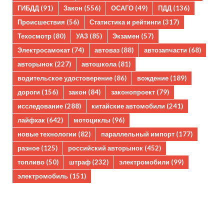
ГИБДД
(91)
Закон
(556)
ОСАГО
(49)
ПДД
(136)
Происшествия
(56)
Статистика и рейтинги
(317)
Техосмотр
(80)
УАЗ
(85)
Экзамен
(57)
Электросамокат
(74)
автоваз
(88)
автозапчасти
(68)
авторынок
(227)
автошкола
(81)
водительское удостоверение
(86)
вождение
(189)
дороги
(156)
закон
(84)
законопроект
(79)
исследование
(288)
китайские автомобили
(241)
лайфхак
(642)
мотоциклы
(96)
новые технологии
(82)
параллельный импорт
(177)
разное
(125)
российский авторынок
(452)
топливо
(50)
штраф
(232)
электромобили
(99)
электромобиль
(151)