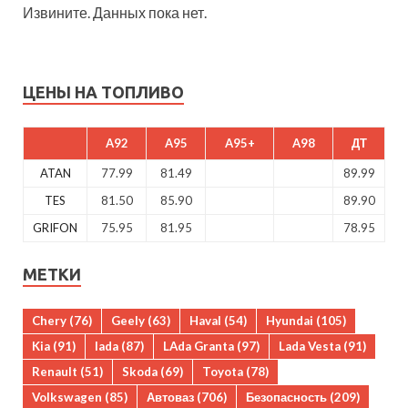
Извините. Данных пока нет.
ЦЕНЫ НА ТОПЛИВО
A92
A95
A95+
A98
ДТ
ATAN
77.99
81.49
89.99
TES
81.50
85.90
89.90
GRIFON
75.95
81.95
78.95
МЕТКИ
Chery
(76)
Geely
(63)
Haval
(54)
Hyundai
(105)
Kia
(91)
lada
(87)
LAda Granta
(97)
Lada Vesta
(91)
Renault
(51)
Skoda
(69)
Toyota
(78)
Volkswagen
(85)
Автоваз
(706)
Безопасность
(209)