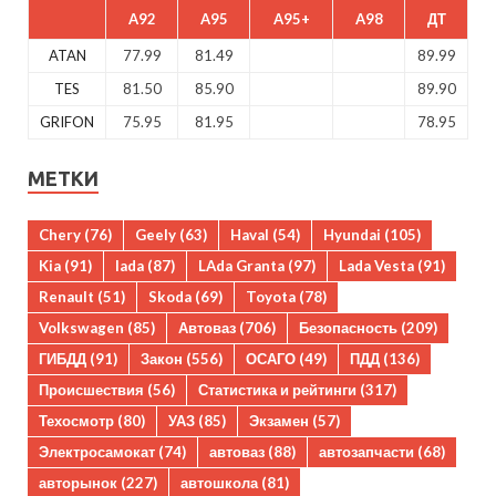
A92
A95
A95+
A98
ДТ
ATAN
77.99
81.49
89.99
TES
81.50
85.90
89.90
GRIFON
75.95
81.95
78.95
МЕТКИ
Chery
(76)
Geely
(63)
Haval
(54)
Hyundai
(105)
Kia
(91)
lada
(87)
LAda Granta
(97)
Lada Vesta
(91)
Renault
(51)
Skoda
(69)
Toyota
(78)
Volkswagen
(85)
Автоваз
(706)
Безопасность
(209)
ГИБДД
(91)
Закон
(556)
ОСАГО
(49)
ПДД
(136)
Происшествия
(56)
Статистика и рейтинги
(317)
Техосмотр
(80)
УАЗ
(85)
Экзамен
(57)
Электросамокат
(74)
автоваз
(88)
автозапчасти
(68)
авторынок
(227)
автошкола
(81)