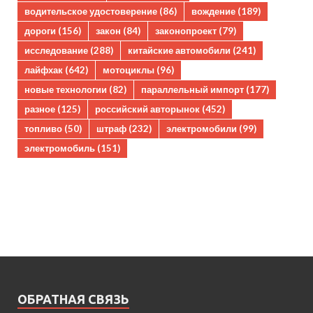
водительское удостоверение
(86)
вождение
(189)
дороги
(156)
закон
(84)
законопроект
(79)
исследование
(288)
китайские автомобили
(241)
лайфхак
(642)
мотоциклы
(96)
новые технологии
(82)
параллельный импорт
(177)
разное
(125)
российский авторынок
(452)
топливо
(50)
штраф
(232)
электромобили
(99)
электромобиль
(151)
ОБРАТНАЯ СВЯЗЬ