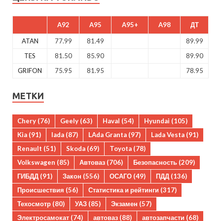
A92
A95
A95+
A98
ДТ
ATAN
77.99
81.49
89.99
TES
81.50
85.90
89.90
GRIFON
75.95
81.95
78.95
МЕТКИ
Chery
(76)
Geely
(63)
Haval
(54)
Hyundai
(105)
Kia
(91)
lada
(87)
LAda Granta
(97)
Lada Vesta
(91)
Renault
(51)
Skoda
(69)
Toyota
(78)
Volkswagen
(85)
Автоваз
(706)
Безопасность
(209)
ГИБДД
(91)
Закон
(556)
ОСАГО
(49)
ПДД
(136)
Происшествия
(56)
Статистика и рейтинги
(317)
Техосмотр
(80)
УАЗ
(85)
Экзамен
(57)
Электросамокат
(74)
автоваз
(88)
автозапчасти
(68)