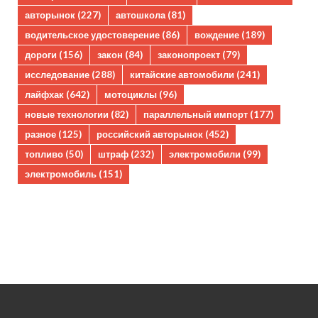
авторынок
(227)
автошкола
(81)
водительское удостоверение
(86)
вождение
(189)
дороги
(156)
закон
(84)
законопроект
(79)
исследование
(288)
китайские автомобили
(241)
лайфхак
(642)
мотоциклы
(96)
новые технологии
(82)
параллельный импорт
(177)
разное
(125)
российский авторынок
(452)
топливо
(50)
штраф
(232)
электромобили
(99)
электромобиль
(151)