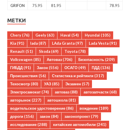
GRIFON
75.95
81.95
78.95
МЕТКИ
Chery
(76)
Geely
(63)
Haval
(54)
Hyundai
(105)
Kia
(91)
lada
(87)
LAda Granta
(97)
Lada Vesta
(91)
Renault
(51)
Skoda
(69)
Toyota
(78)
Volkswagen
(85)
Автоваз
(706)
Безопасность
(209)
ГИБДД
(91)
Закон
(556)
ОСАГО
(49)
ПДД
(136)
Происшествия
(56)
Статистика и рейтинги
(317)
Техосмотр
(80)
УАЗ
(85)
Экзамен
(57)
Электросамокат
(74)
автоваз
(88)
автозапчасти
(68)
авторынок
(227)
автошкола
(81)
водительское удостоверение
(86)
вождение
(189)
дороги
(156)
закон
(84)
законопроект
(79)
исследование
(288)
китайские автомобили
(241)