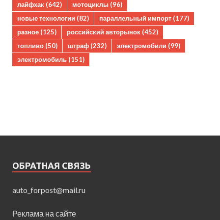
лайфхак
(642)
мотоциклы
(96)
новые технологии
(82)
параллельный импорт
(177)
разное
(125)
российский авторынок
(452)
топливо
(50)
штраф
(232)
электромобили
(99)
электромобиль
(151)
ОБРАТНАЯ СВЯЗЬ
auto_forpost@mail.ru
Реклама на сайте