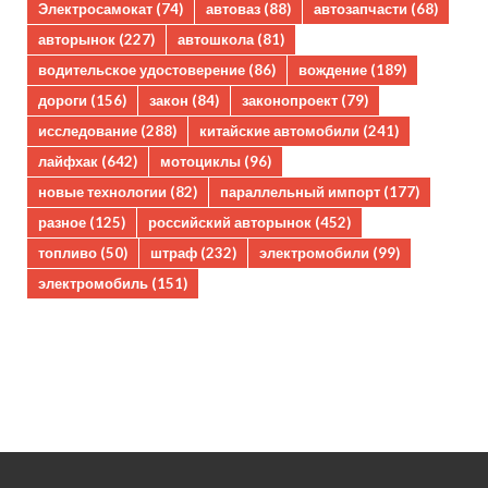
Электросамокат
(74)
автоваз
(88)
автозапчасти
(68)
авторынок
(227)
автошкола
(81)
водительское удостоверение
(86)
вождение
(189)
дороги
(156)
закон
(84)
законопроект
(79)
исследование
(288)
китайские автомобили
(241)
лайфхак
(642)
мотоциклы
(96)
новые технологии
(82)
параллельный импорт
(177)
разное
(125)
российский авторынок
(452)
топливо
(50)
штраф
(232)
электромобили
(99)
электромобиль
(151)