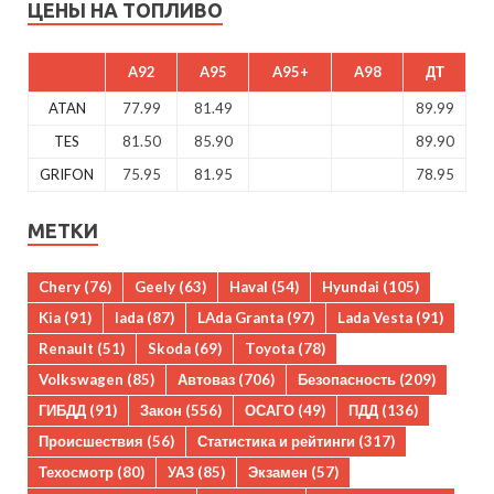
ЦЕНЫ НА ТОПЛИВО
A92
A95
A95+
A98
ДТ
ATAN
77.99
81.49
89.99
TES
81.50
85.90
89.90
GRIFON
75.95
81.95
78.95
МЕТКИ
Chery
(76)
Geely
(63)
Haval
(54)
Hyundai
(105)
Kia
(91)
lada
(87)
LAda Granta
(97)
Lada Vesta
(91)
Renault
(51)
Skoda
(69)
Toyota
(78)
Volkswagen
(85)
Автоваз
(706)
Безопасность
(209)
ГИБДД
(91)
Закон
(556)
ОСАГО
(49)
ПДД
(136)
Происшествия
(56)
Статистика и рейтинги
(317)
Техосмотр
(80)
УАЗ
(85)
Экзамен
(57)