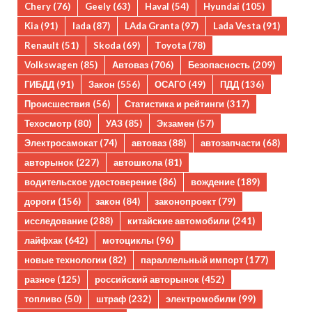
Chery
(76)
Geely
(63)
Haval
(54)
Hyundai
(105)
Kia
(91)
lada
(87)
LAda Granta
(97)
Lada Vesta
(91)
Renault
(51)
Skoda
(69)
Toyota
(78)
Volkswagen
(85)
Автоваз
(706)
Безопасность
(209)
ГИБДД
(91)
Закон
(556)
ОСАГО
(49)
ПДД
(136)
Происшествия
(56)
Статистика и рейтинги
(317)
Техосмотр
(80)
УАЗ
(85)
Экзамен
(57)
Электросамокат
(74)
автоваз
(88)
автозапчасти
(68)
авторынок
(227)
автошкола
(81)
водительское удостоверение
(86)
вождение
(189)
дороги
(156)
закон
(84)
законопроект
(79)
исследование
(288)
китайские автомобили
(241)
лайфхак
(642)
мотоциклы
(96)
новые технологии
(82)
параллельный импорт
(177)
разное
(125)
российский авторынок
(452)
топливо
(50)
штраф
(232)
электромобили
(99)