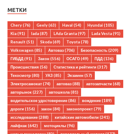
МЕТКИ
Chery
(76)
Geely
(63)
Haval
(54)
Hyundai
(105)
Kia
(91)
lada
(87)
LAda Granta
(97)
Lada Vesta
(91)
Renault
(51)
Skoda
(69)
Toyota
(78)
Volkswagen
(85)
Автоваз
(706)
Безопасность
(209)
ГИБДД
(91)
Закон
(556)
ОСАГО
(49)
ПДД
(136)
Происшествия
(56)
Статистика и рейтинги
(317)
Техосмотр
(80)
УАЗ
(85)
Экзамен
(57)
Электросамокат
(74)
автоваз
(88)
автозапчасти
(68)
авторынок
(227)
автошкола
(81)
водительское удостоверение
(86)
вождение
(189)
дороги
(156)
закон
(84)
законопроект
(79)
исследование
(288)
китайские автомобили
(241)
лайфхак
(642)
мотоциклы
(96)
новые технологии
(82)
параллельный импорт
(177)