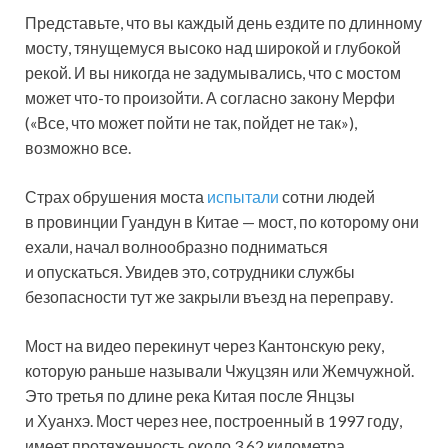
Представьте, что вы каждый день ездите по длинному
мосту, тянущемуся высоко над широкой и глубокой
рекой. И вы никогда не задумывались, что с мостом
может что-то произойти. А согласно закону Мерфи
(«Все, что может пойти не так, пойдет не так»),
возможно все.
Страх обрушения моста
испытали
сотни людей
в провинции Гуандун в Китае — мост, по которому они
ехали, начал волнообразно подниматься
и опускаться. Увидев это, сотрудники службы
безопасности тут же закрыли въезд на переправу.
Мост на видео перекинут через Кантонскую реку,
которую раньше называли Чжуцзян или Жемчужной.
Это третья по длине река Китая после Янцзы
и Хуанхэ. Мост через нее, построенный в 1997 году,
имеет протяженность около 3,62 километра