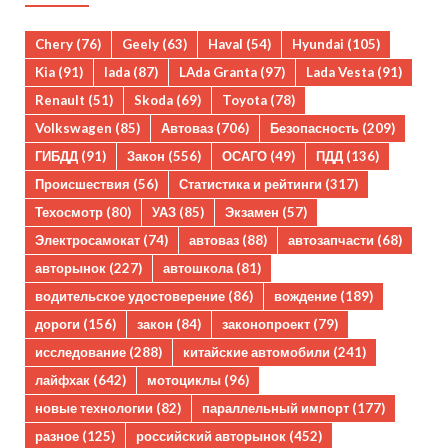
Chery
(76)
Geely
(63)
Haval
(54)
Hyundai
(105)
Kia
(91)
lada
(87)
LAda Granta
(97)
Lada Vesta
(91)
Renault
(51)
Skoda
(69)
Toyota
(78)
Volkswagen
(85)
Автоваз
(706)
Безопасность
(209)
ГИБДД
(91)
Закон
(556)
ОСАГО
(49)
ПДД
(136)
Происшествия
(56)
Статистика и рейтинги
(317)
Техосмотр
(80)
УАЗ
(85)
Экзамен
(57)
Электросамокат
(74)
автоваз
(88)
автозапчасти
(68)
авторынок
(227)
автошкола
(81)
водительское удостоверение
(86)
вождение
(189)
дороги
(156)
закон
(84)
законопроект
(79)
исследование
(288)
китайские автомобили
(241)
лайфхак
(642)
мотоциклы
(96)
новые технологии
(82)
параллельный импорт
(177)
разное
(125)
российский авторынок
(452)