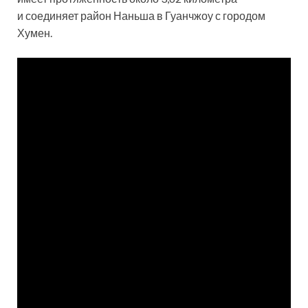
и соединяет район Наньша в Гуанчжоу с городом
Хумен.